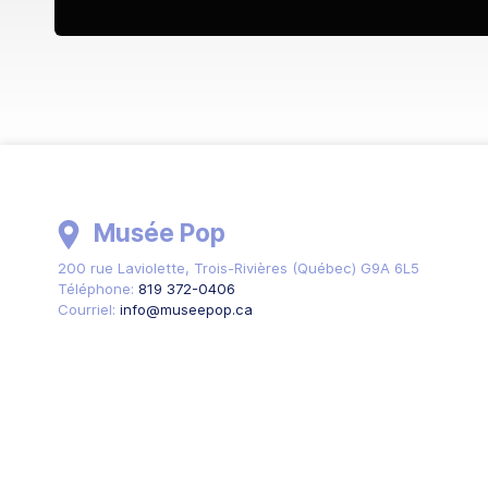
Musée Pop
200 rue Laviolette
,
Trois-Rivières
(
Québec
)
G9A 6L5
Téléphone:
819 372-0406
Courriel:
info@museepop.ca